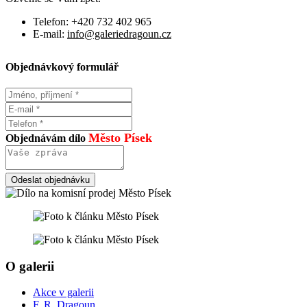
Telefon:
+420 732 402 965
E-mail:
info@galeriedragoun.cz
Objednávkový formulář
Město Písek
Objednávám dílo
Odeslat objednávku
O galerii
Akce v galerii
F. R. Dragoun