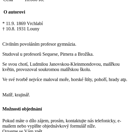
O autorovi
* 11.9. 1869 Vrchlabí
† 10.8. 1931 Louny
Civilním povoláním profesor gymnázia.
Studoval u profesorů Sequese, Pirnera a Brožíka.
Se svou chotí, Ludmilou Janovskou-Kleinmondovou, malířkou
květin, provozoval soukromou malířskou školu.
Ve své tvorbě nejvíce maloval moře, horské štíty, pohoří, hrady atp.
Malíř, krajinář.
Možnosti objednání
Pokud máte o dílo zájem, prosím, kontaktujte nás telefonicky, e-
mailem nebo vyplňte objednávkový formulář níže.
Ozveme se Vám zpět.