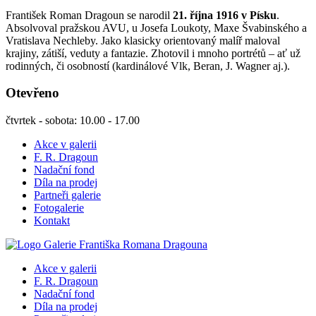
František Roman Dragoun se narodil
21. října 1916 v Písku
.
Absolvoval pražskou AVU, u Josefa Loukoty, Maxe Švabinského a
Vratislava Nechleby. Jako klasicky orientovaný malíř maloval
krajiny, zátiší, veduty a fantazie. Zhotovil i mnoho portrétů – ať už
rodinných, či osobností (kardinálové Vlk, Beran, J. Wagner aj.).
Otevřeno
čtvrtek - sobota: 10.00 - 17.00
Akce v galerii
F. R. Dragoun
Nadační fond
Díla na prodej
Partneři galerie
Fotogalerie
Kontakt
Akce v galerii
F. R. Dragoun
Nadační fond
Díla na prodej