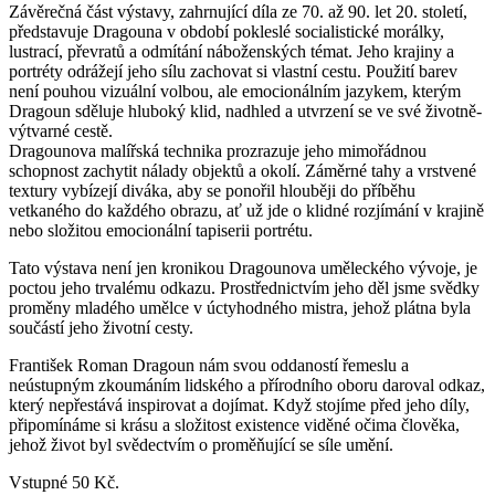
Závěrečná část výstavy, zahrnující díla ze 70. až 90. let 20. století,
představuje Dragouna v období pokleslé socialistické morálky,
lustrací, převratů a odmítání náboženských témat. Jeho krajiny a
portréty odrážejí jeho sílu zachovat si vlastní cestu. Použití barev
není pouhou vizuální volbou, ale emocionálním jazykem, kterým
Dragoun sděluje hluboký klid, nadhled a utvrzení se ve své životně-
výtvarné cestě.
Dragounova malířská technika prozrazuje jeho mimořádnou
schopnost zachytit nálady objektů a okolí. Záměrné tahy a vrstvené
textury vybízejí diváka, aby se ponořil hlouběji do příběhu
vetkaného do každého obrazu, ať už jde o klidné rozjímání v krajině
nebo složitou emocionální tapiserii portrétu.
Tato výstava není jen kronikou Dragounova uměleckého vývoje, je
poctou jeho trvalému odkazu. Prostřednictvím jeho děl jsme svědky
proměny mladého umělce v úctyhodného mistra, jehož plátna byla
součástí jeho životní cesty.
František Roman Dragoun nám svou oddaností řemeslu a
neústupným zkoumáním lidského a přírodního oboru daroval odkaz,
který nepřestává inspirovat a dojímat. Když stojíme před jeho díly,
připomínáme si krásu a složitost existence viděné očima člověka,
jehož život byl svědectvím o proměňující se síle umění.
Vstupné 50 Kč.