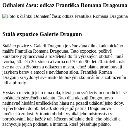
Odhalení času: odkaz Františka Romana Dragouna
Stálá expozice Galerie Dragoun
Stálá expozice v Galerii Dragoun je věnována dílu akademického
malíře Františka Romana Dragouna. Tato expozice, pečlivě
kurátorsky zpracovaná a rozdělená do tří výrazných období - raná
tvorba, 50. léta 20. století a tvorba od 70. do 90. let 20. století - nás
zve na cestu životem a odkazem mistra, jehož plátna promlouvají
jazykem barev a emocí s nevídanou silou. František Roman
Dragoun si vydobyl své místo hlubokým zkoumáním a zobrazením
lidí a přírody.
Výstavu otevírají jeho raná díla, která jsou svědectvím o rodících se
počátcích zázračného talentu. Tato díla ukazují Dragounovo
neúnavné hledání uměleckého hlasu na pozadí událostí jeho doby.
S přechodem do 50. let 20. století je již patrná Dragounova
umělecká zralost. V tomto období vyniká jeho mistrovství v
portrétování, kde každý tah štětcem odhaluje duši jeho objektů a
zachycuje jejich podstatu a intimitu, která přesahuje plátno.