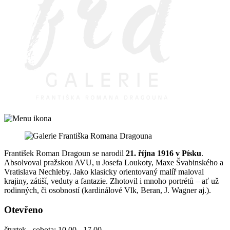
František Roman Dragoun se narodil
21. října 1916 v Písku
.
Absolvoval pražskou AVU, u Josefa Loukoty, Maxe Švabinského a
Vratislava Nechleby. Jako klasicky orientovaný malíř maloval
krajiny, zátiší, veduty a fantazie. Zhotovil i mnoho portrétů – ať už
rodinných, či osobností (kardinálové Vlk, Beran, J. Wagner aj.).
Otevřeno
čtvrtek - sobota: 10.00 - 17.00