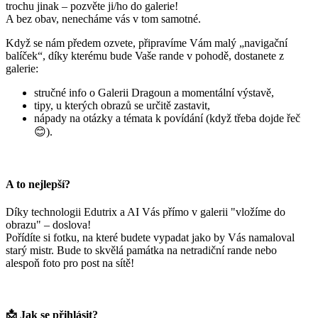
trochu jinak – pozvěte ji/ho do galerie!
A bez obav, nenecháme vás v tom samotné.
Když se nám předem ozvete, připravíme Vám malý „navigační
balíček“, díky kterému bude Vaše rande v pohodě, dostanete z
galerie:
stručné info o Galerii Dragoun a momentální výstavě,
tipy, u kterých obrazů se určitě zastavit,
nápady na otázky a témata k povídání (když třeba dojde řeč
😊).
A to nejlepší?
Díky technologii Edutrix a AI Vás přímo v galerii "vložíme do
obrazu" – doslova!
Pořídíte si fotku, na které budete vypadat jako by Vás namaloval
starý mistr. Bude to skvělá památka na netradiční rande nebo
alespoň foto pro post na sítě!
📩 Jak se přihlásit?