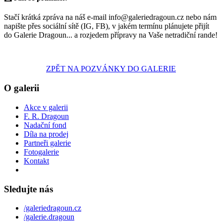
Stačí krátká zpráva na náš e-mail info@galeriedragoun.cz nebo nám
napište přes sociální sítě (IG, FB), v jakém termínu plánujete přijít
do Galerie Dragoun... a rozjedem přípravy na Vaše netradiční rande!
ZPĚT NA POZVÁNKY DO GALERIE
O galerii
Akce v galerii
F. R. Dragoun
Nadační fond
Díla na prodej
Partneři galerie
Fotogalerie
Kontakt
Sledujte nás
/galeriedragoun.cz
/galerie.dragoun