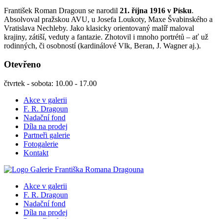
František Roman Dragoun se narodil
21. října 1916 v Písku
.
Absolvoval pražskou AVU, u Josefa Loukoty, Maxe Švabinského a
Vratislava Nechleby. Jako klasicky orientovaný malíř maloval
krajiny, zátiší, veduty a fantazie. Zhotovil i mnoho portrétů – ať už
rodinných, či osobností (kardinálové Vlk, Beran, J. Wagner aj.).
Otevřeno
čtvrtek - sobota: 10.00 - 17.00
Akce v galerii
F. R. Dragoun
Nadační fond
Díla na prodej
Partneři galerie
Fotogalerie
Kontakt
Akce v galerii
F. R. Dragoun
Nadační fond
Díla na prodej